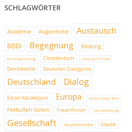
SCHLAGWÖRTER
Austausch
Augenhöhe
Akademie
Begegnung
BDDI
Bildung
Christentum
Buchbesprechung
Claus-Ulrich Prölß
Demokratie
Deutscher Dialogpreis
Dialog
Deutschland
Europa
Ercan Karakoyun
Farben dieser Welt
Fethullah Gülen
FrauenForum
Geschäftsleitung
Gesellschaft
Glaube
Gesprächsreihe