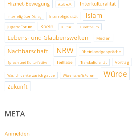
Hizmet-Bewegung
Interkulturalität
ikult e.V.
Islam
Interreligiösität
Interreligiöser Dialog
Koeln
JugendForum
Kultur
Kunstforum
Lebens- und Glaubenswelten
Medien
NRW
Nachbarschaft
Rheinlandgespräche
Teilhabe
Vortrag
Sprach-und Kulturfestival
Transkulturalität
Würde
Was ich denke was ich glaube
WissenschaftsForum
Zukunft
META
Anmelden