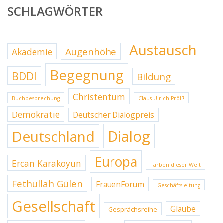
SCHLAGWÖRTER
Austausch
Augenhöhe
Akademie
Begegnung
BDDI
Bildung
Christentum
Buchbesprechung
Claus-Ulrich Prölß
Demokratie
Deutscher Dialogpreis
Dialog
Deutschland
Europa
Ercan Karakoyun
Farben dieser Welt
Fethullah Gülen
FrauenForum
Geschäftsleitung
Gesellschaft
Glaube
Gesprächsreihe