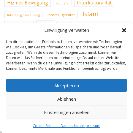
Hizmet-Bewegung
Interkulturalität
ikult e.V.
Islam
Interreligiösität
Interreligiöser Dialog
Koeln
JugendForum
Kultur
Kunstforum
Einwilligung verwalten
Lebens- und Glaubenswelten
Medien
Um dir ein optimales Erlebnis zu bieten, verwenden wir Technologien
NRW
Nachbarschaft
wie Cookies, um Geräteinformationen zu speichern und/oder darauf
Rheinlandgespräche
zuzugreifen. Wenn du diesen Technologien zustimmst, können wir
Daten wie das Surfverhalten oder eindeutige IDs auf dieser Website
Teilhabe
Vortrag
Sprach-und Kulturfestival
Transkulturalität
verarbeiten. Wenn du deine Einwilligung nicht erteilst oder zurückziehst,
Würde
können bestimmte Merkmale und Funktionen beeinträchtigt werden.
Was ich denke was ich glaube
WissenschaftsForum
Zukunft
Akzeptieren
Ablehnen
META
Einstellungen ansehen
Cookie-Richtlinie
Datenschutz
Impressum
Anmelden