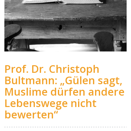
Prof. Dr. Christoph
Bultmann: „Gülen sagt,
Muslime dürfen andere
Lebenswege nicht
bewerten“