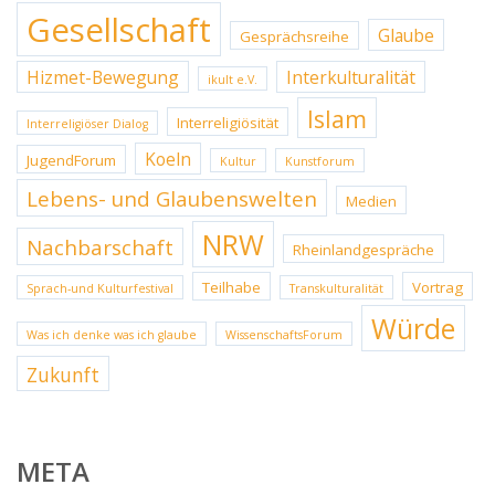
Gesellschaft
Glaube
Gesprächsreihe
Hizmet-Bewegung
Interkulturalität
ikult e.V.
Islam
Interreligiösität
Interreligiöser Dialog
Koeln
JugendForum
Kultur
Kunstforum
Lebens- und Glaubenswelten
Medien
NRW
Nachbarschaft
Rheinlandgespräche
Teilhabe
Vortrag
Sprach-und Kulturfestival
Transkulturalität
Würde
Was ich denke was ich glaube
WissenschaftsForum
Zukunft
META