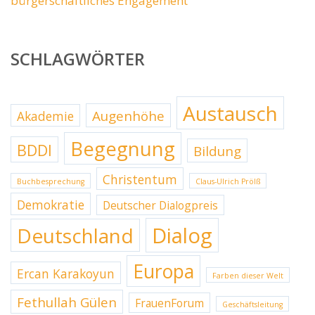
bürgerschaftliches Engagement
SCHLAGWÖRTER
Austausch
Augenhöhe
Akademie
Begegnung
BDDI
Bildung
Christentum
Buchbesprechung
Claus-Ulrich Prölß
Demokratie
Deutscher Dialogpreis
Dialog
Deutschland
Europa
Ercan Karakoyun
Farben dieser Welt
Fethullah Gülen
FrauenForum
Geschäftsleitung