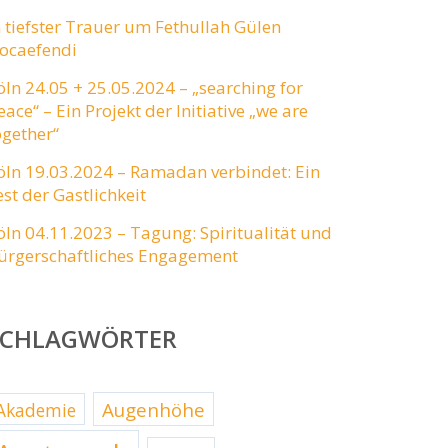
n tiefster Trauer um Fethullah Gülen
ocaefendi
öln 24.05 + 25.05.2024 – „searching for
eace“ – Ein Projekt der Initiative „we are
ogether“
öln 19.03.2024 – Ramadan verbindet: Ein
est der Gastlichkeit
öln 04.11.2023 – Tagung: Spiritualität und
ürgerschaftliches Engagement
SCHLAGWÖRTER
Augenhöhe
Akademie