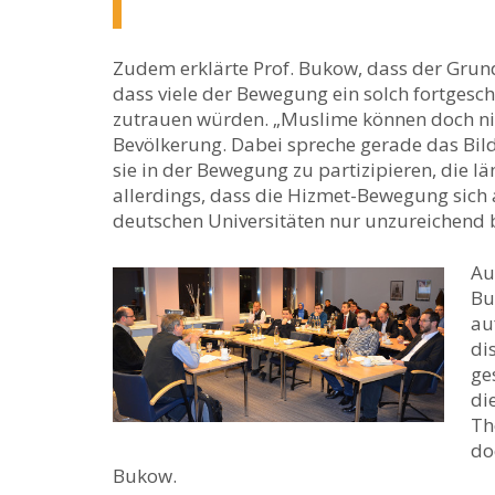
Zudem erklärte Prof. Bukow, dass der Grun
dass viele der Bewegung ein solch fortgesc
zutrauen würden. „Muslime können doch nicht 
Bevölkerung. Dabei spreche gerade das B
sie in der Bewegung zu partizipieren, die lä
allerdings, dass die Hizmet-Bewegung sich 
deutschen Universitäten nur unzureichend b
Au
Bu
au
di
ge
di
Th
do
Bukow.