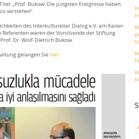
itel: „Prof. Bukow: Die jüngsten Ereignisse haben
I
zu verstehen“.
H
hkeiten des Interkultureller Dialog e.V. am Kaiser-
K
n Referenten waren der Vorsitzende der Stiftung
p
rof. Dr. Wolf-Dietrich Bukow.
t
K
altung gelangen Sie
hier
.
F
K
b