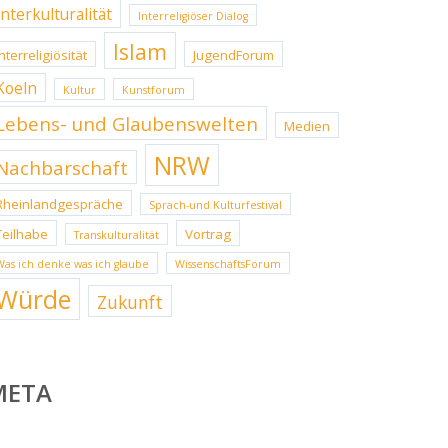
Interkulturalität
Interreligiöser Dialog
Islam
Interreligiösität
JugendForum
Koeln
Kultur
Kunstforum
Lebens- und Glaubenswelten
Medien
NRW
Nachbarschaft
Rheinlandgespräche
Sprach-und Kulturfestival
Teilhabe
Vortrag
Transkulturalität
Was ich denke was ich glaube
WissenschaftsForum
Würde
Zukunft
META