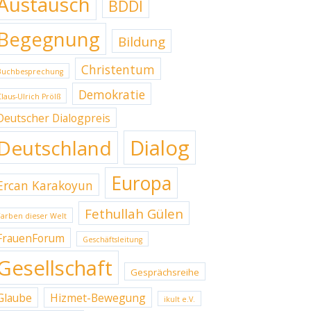
Austausch
BDDI
Begegnung
Bildung
Christentum
Buchbesprechung
Demokratie
Claus-Ulrich Prölß
Deutscher Dialogpreis
Dialog
Deutschland
Europa
Ercan Karakoyun
Fethullah Gülen
Farben dieser Welt
FrauenForum
Geschäftsleitung
Gesellschaft
Gesprächsreihe
Glaube
Hizmet-Bewegung
ikult e.V.