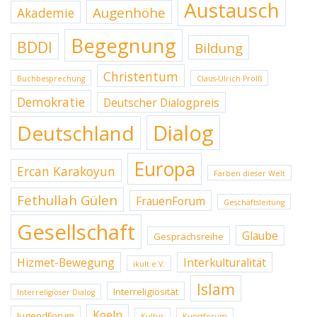
Austausch
Augenhöhe
Akademie
Begegnung
BDDI
Bildung
Christentum
Buchbesprechung
Claus-Ulrich Prölß
Demokratie
Deutscher Dialogpreis
Dialog
Deutschland
Europa
Ercan Karakoyun
Farben dieser Welt
Fethullah Gülen
FrauenForum
Geschäftsleitung
Gesellschaft
Glaube
Gesprächsreihe
Hizmet-Bewegung
Interkulturalität
ikult e.V.
Islam
Interreligiösität
Interreligiöser Dialog
Koeln
JugendForum
Kultur
Kunstforum