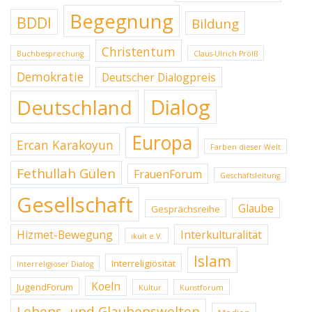
Begegnung
BDDI
Bildung
Christentum
Buchbesprechung
Claus-Ulrich Prölß
Demokratie
Deutscher Dialogpreis
Dialog
Deutschland
Europa
Ercan Karakoyun
Farben dieser Welt
Fethullah Gülen
FrauenForum
Geschäftsleitung
Gesellschaft
Glaube
Gesprächsreihe
Hizmet-Bewegung
Interkulturalität
ikult e.V.
Islam
Interreligiösität
Interreligiöser Dialog
Koeln
JugendForum
Kultur
Kunstforum
Lebens- und Glaubenswelten