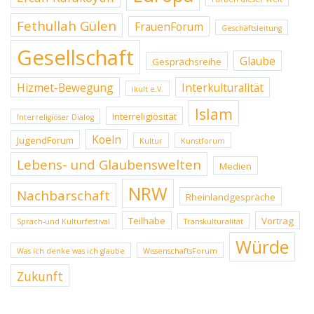
Fethullah Gülen
FrauenForum
Geschäftsleitung
Gesellschaft
Glaube
Gesprächsreihe
Hizmet-Bewegung
Interkulturalität
ikult e.V.
Islam
Interreligiösität
Interreligiöser Dialog
Koeln
JugendForum
Kultur
Kunstforum
Lebens- und Glaubenswelten
Medien
NRW
Nachbarschaft
Rheinlandgespräche
Teilhabe
Vortrag
Sprach-und Kulturfestival
Transkulturalität
Würde
Was ich denke was ich glaube
WissenschaftsForum
Zukunft