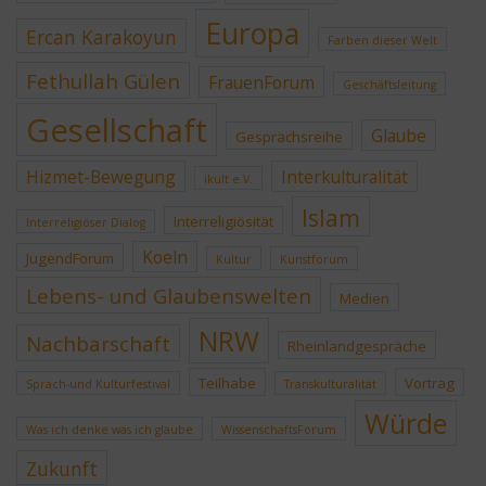
Europa
Ercan Karakoyun
Farben dieser Welt
Fethullah Gülen
FrauenForum
Geschäftsleitung
Gesellschaft
Glaube
Gesprächsreihe
Hizmet-Bewegung
Interkulturalität
ikult e.V.
Islam
Interreligiösität
Interreligiöser Dialog
Koeln
JugendForum
Kultur
Kunstforum
Lebens- und Glaubenswelten
Medien
NRW
Nachbarschaft
Rheinlandgespräche
Teilhabe
Vortrag
Sprach-und Kulturfestival
Transkulturalität
Würde
Was ich denke was ich glaube
WissenschaftsForum
Zukunft