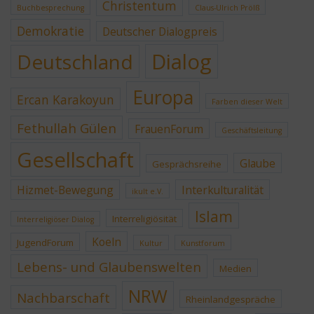
Christentum
Buchbesprechung
Claus-Ulrich Prölß
Demokratie
Deutscher Dialogpreis
Dialog
Deutschland
Europa
Ercan Karakoyun
Farben dieser Welt
Fethullah Gülen
FrauenForum
Geschäftsleitung
Gesellschaft
Glaube
Gesprächsreihe
Hizmet-Bewegung
Interkulturalität
ikult e.V.
Islam
Interreligiösität
Interreligiöser Dialog
Koeln
JugendForum
Kultur
Kunstforum
Lebens- und Glaubenswelten
Medien
NRW
Nachbarschaft
Rheinlandgespräche