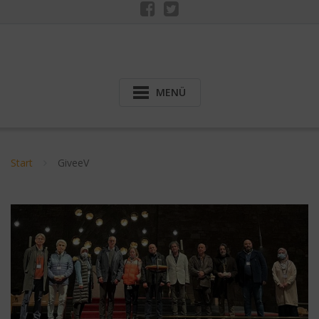
MENÜ
Start
GiveeV