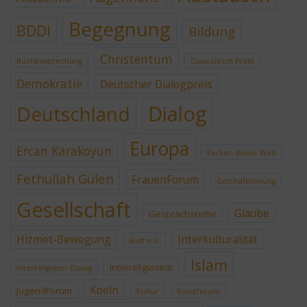
Begegnung
BDDI
Bildung
Christentum
Buchbesprechung
Claus-Ulrich Prölß
Demokratie
Deutscher Dialogpreis
Dialog
Deutschland
Europa
Ercan Karakoyun
Farben dieser Welt
Fethullah Gülen
FrauenForum
Geschäftsleitung
Gesellschaft
Glaube
Gesprächsreihe
Hizmet-Bewegung
Interkulturalität
ikult e.V.
Islam
Interreligiösität
Interreligiöser Dialog
Koeln
JugendForum
Kultur
Kunstforum