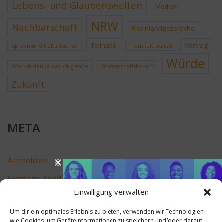
Lebens- und Glaubenswelten
Medien
NRW
Nachbarschaft
Rheinlandgespräche
Teilhabe
Vortrag
Sprach-und Kulturfestival
Transkulturalität
Würde
Was ich denke was ich glaube
WissenschaftsForum
Zukunft
META
Anmelden
Eintrags-Feed
Einwilligung verwalten
Kommentar-Feed
Um dir ein optimales Erlebnis zu bieten, verwenden wir Technologien
WordPress.org
wie Cookies, um Geräteinformationen zu speichern und/oder darauf