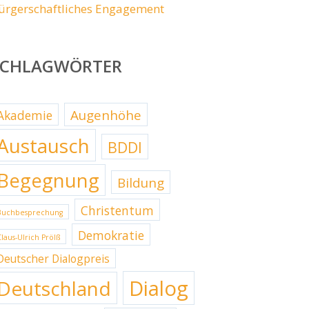
ürgerschaftliches Engagement
SCHLAGWÖRTER
Augenhöhe
Akademie
Austausch
BDDI
Begegnung
Bildung
Christentum
Buchbesprechung
Demokratie
Claus-Ulrich Prölß
Deutscher Dialogpreis
Dialog
Deutschland