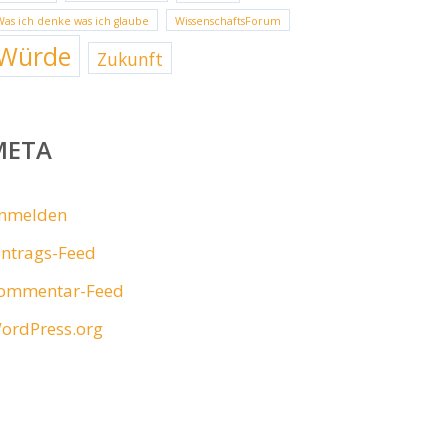
Was ich denke was ich glaube
WissenschaftsForum
Würde
Zukunft
META
nmelden
intrags-Feed
ommentar-Feed
ordPress.org