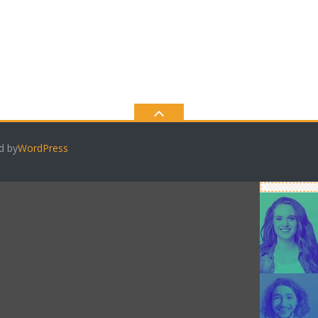
d by
WordPress