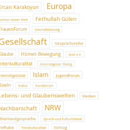
Europa
Ercan Karakoyun
Fethullah Gülen
Farben dieser Welt
FrauenForum
Geschäftsleitung
Gesellschaft
Gesprächsreihe
Glaube
Hizmet-Bewegung
ikult e.V.
Interkulturalität
Interreligiöser Dialog
Islam
Interreligiösität
JugendForum
Koeln
Kultur
Kunstforum
Lebens- und Glaubenswelten
Medien
NRW
Nachbarschaft
Rheinlandgespräche
Sprach-und Kulturfestival
Teilhabe
Vortrag
Transkulturalität