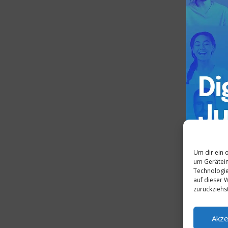
Um dir ein 
um Gerätein
Technologie
auf dieser W
zurückziehs
Akze