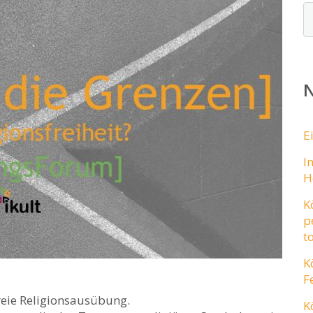
N
E
I
H
K
p
t
K
F
reie Religionsausübung.
K