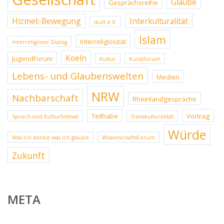
Glaube
Gesprächsreihe
Hizmet-Bewegung
Interkulturalität
ikult e.V.
Islam
Interreligiösität
Interreligiöser Dialog
Koeln
JugendForum
Kultur
Kunstforum
Lebens- und Glaubenswelten
Medien
NRW
Nachbarschaft
Rheinlandgespräche
Teilhabe
Vortrag
Sprach-und Kulturfestival
Transkulturalität
Würde
Was ich denke was ich glaube
WissenschaftsForum
Zukunft
META