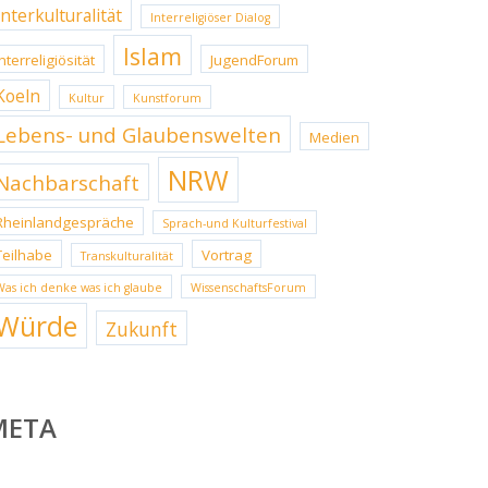
Interkulturalität
Interreligiöser Dialog
Islam
Interreligiösität
JugendForum
Koeln
Kultur
Kunstforum
Lebens- und Glaubenswelten
Medien
NRW
Nachbarschaft
Rheinlandgespräche
Sprach-und Kulturfestival
Teilhabe
Vortrag
Transkulturalität
Was ich denke was ich glaube
WissenschaftsForum
Würde
Zukunft
META