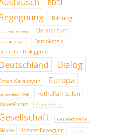
Austausch
BDDI
Begegnung
Bildung
Christentum
Buchbesprechung
Demokratie
Claus-Ulrich Prölß
Deutscher Dialogpreis
Dialog
Deutschland
Europa
Ercan Karakoyun
Fethullah Gülen
Farben dieser Welt
FrauenForum
Geschäftsleitung
Gesellschaft
Gesprächsreihe
Glaube
Hizmet-Bewegung
ikult e.V.