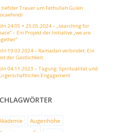
n tiefster Trauer um Fethullah Gülen
ocaefendi
öln 24.05 + 25.05.2024 – „searching for
eace“ – Ein Projekt der Initiative „we are
ogether“
öln 19.03.2024 – Ramadan verbindet: Ein
est der Gastlichkeit
öln 04.11.2023 – Tagung: Spiritualität und
ürgerschaftliches Engagement
SCHLAGWÖRTER
Augenhöhe
Akademie