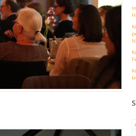
I
H
K
p
t
K
F
K
b