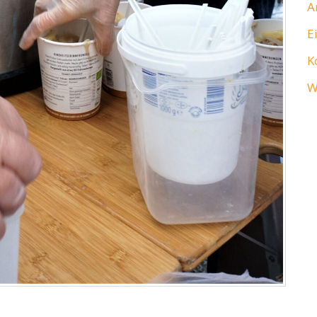
A
E
K
W