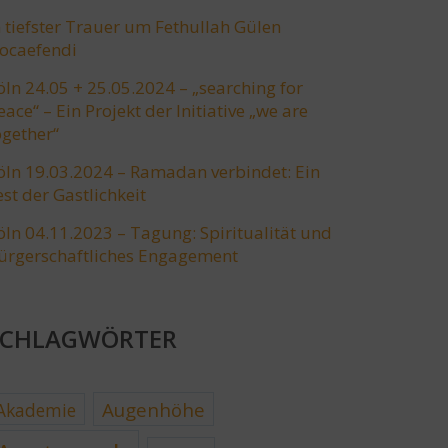
n tiefster Trauer um Fethullah Gülen
ocaefendi
öln 24.05 + 25.05.2024 – „searching for
eace“ – Ein Projekt der Initiative „we are
ogether“
öln 19.03.2024 – Ramadan verbindet: Ein
est der Gastlichkeit
öln 04.11.2023 – Tagung: Spiritualität und
ürgerschaftliches Engagement
SCHLAGWÖRTER
Augenhöhe
Akademie