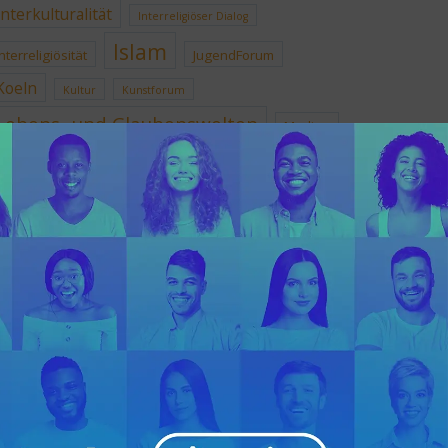
Interkulturalität
Interreligiöser Dialog
Islam
Interreligiösität
JugendForum
Koeln
Kultur
Kunstforum
Lebens- und Glaubenswelten
Medien
NRW
Nachbarschaft
Rheinlandgespräche
Sprach-und Kulturfestival
Teilhabe
Vortrag
Transkulturalität
Was ich denke was ich glaube
WissenschaftsForum
Würde
Zukunft
META