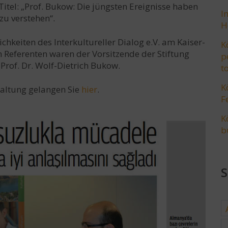
itel: „Prof. Bukow: Die jüngsten Ereignisse haben
I
zu verstehen“.
H
hkeiten des Interkultureller Dialog e.V. am Kaiser-
K
n Referenten waren der Vorsitzende der Stiftung
p
rof. Dr. Wolf-Dietrich Bukow.
t
K
altung gelangen Sie
hier
.
F
K
b