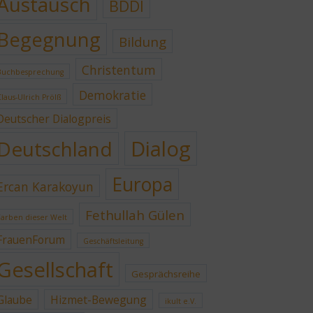
Austausch
BDDI
Begegnung
Bildung
Christentum
Buchbesprechung
Demokratie
Claus-Ulrich Prölß
Deutscher Dialogpreis
Dialog
Deutschland
Europa
Ercan Karakoyun
Fethullah Gülen
Farben dieser Welt
FrauenForum
Geschäftsleitung
Gesellschaft
Gesprächsreihe
Glaube
Hizmet-Bewegung
ikult e.V.