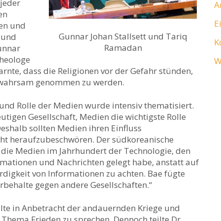
 jeder
A
en
E
len und
Gunnar Johan Stallsett und Tariq
e und
K
Ramadan
unnar
Theologe
W
nte, dass die Religionen vor der Gefahr stünden,
Gewahrsam genommen zu werden.
d Rolle der Medien wurde intensiv thematisiert.
eutigen Gesellschaft, Medien die wichtigste Rolle
eshalb sollten Medien ihren Einfluss
icht heraufzubeschwören. Der südkoreanische
 die Medien im Jahrhundert der Technologie, den
rmationen und Nachrichten gelegt habe, anstatt auf
digkeit von Informationen zu achten. Bae fügte
orbehalte gegen andere Gesellschaften.“
tellte in Anbetracht der andauernden Kriege und
s Thema Frieden zu sprechen. Dennoch teilte Dr.