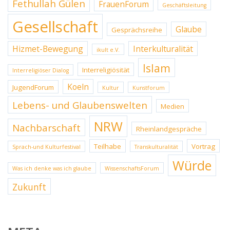
Fethullah Gülen
FrauenForum
Geschäftsleitung
Gesellschaft
Glaube
Gesprächsreihe
Hizmet-Bewegung
Interkulturalität
ikult e.V.
Islam
Interreligiösität
Interreligiöser Dialog
Koeln
JugendForum
Kultur
Kunstforum
Lebens- und Glaubenswelten
Medien
NRW
Nachbarschaft
Rheinlandgespräche
Teilhabe
Vortrag
Sprach-und Kulturfestival
Transkulturalität
Würde
Was ich denke was ich glaube
WissenschaftsForum
Zukunft