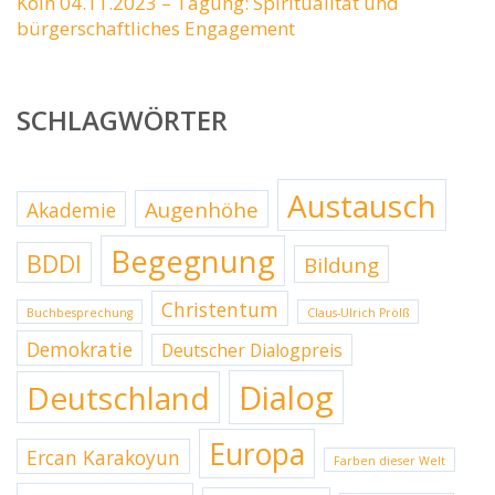
Köln 04.11.2023 – Tagung: Spiritualität und
bürgerschaftliches Engagement
SCHLAGWÖRTER
Austausch
Augenhöhe
Akademie
Begegnung
BDDI
Bildung
Christentum
Buchbesprechung
Claus-Ulrich Prölß
Demokratie
Deutscher Dialogpreis
Dialog
Deutschland
Europa
Ercan Karakoyun
Farben dieser Welt