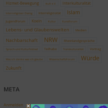
Hizmet-Bewegung
Interkulturalität
ikult e.V.
Islam
Interreligiösität
Interreligiöser Dialog
Koeln
JugendForum
Kultur
Kunstforum
Lebens- und Glaubenswelten
Medien
NRW
Nachbarschaft
Rheinlandgespräche
Teilhabe
Vortrag
Sprach-und Kulturfestival
Transkulturalität
Würde
Was ich denke was ich glaube
WissenschaftsForum
Zukunft
META
Anmelden