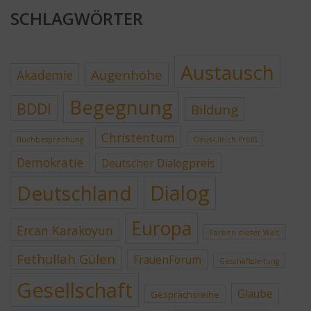
SCHLAGWÖRTER
Austausch
Augenhöhe
Akademie
Begegnung
BDDI
Bildung
Christentum
Buchbesprechung
Claus-Ulrich Prölß
Demokratie
Deutscher Dialogpreis
Dialog
Deutschland
Europa
Ercan Karakoyun
Farben dieser Welt
Fethullah Gülen
FrauenForum
Geschäftsleitung
Gesellschaft
Glaube
Gesprächsreihe