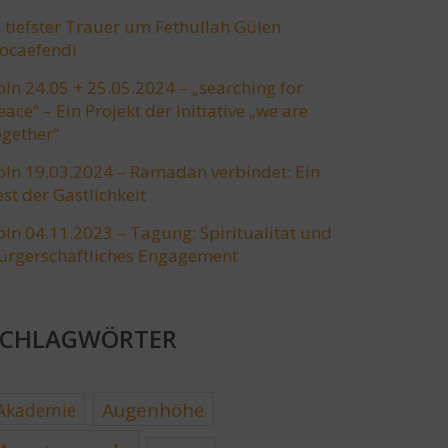
n tiefster Trauer um Fethullah Gülen
ocaefendi
öln 24.05 + 25.05.2024 – „searching for
eace“ – Ein Projekt der Initiative „we are
ogether“
öln 19.03.2024 – Ramadan verbindet: Ein
est der Gastlichkeit
öln 04.11.2023 – Tagung: Spiritualität und
ürgerschaftliches Engagement
SCHLAGWÖRTER
Augenhöhe
Akademie