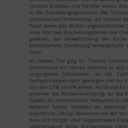
Christen Soldaten und Händler waren. Wei
in die Entstehungsgeschichte des Chris
oströmischen Christentums, die Schlacht b
Papst sowie das Wirken angelsächsischer 
erste Mal zwei Erscheinungsbilder des Chr
gewesen, der Verweltlichung der Kirch
konfessionelle Zweiteilung herbeigeführt,
seien.
Im zweiten Teil ging Dr. Thomas Lemmen 
Deutschland ein. Hierzu bediente er sich 
vergangenen Jahrzehnten sei die Tauf
Konfessionslosen stark gestiegen und der 
sich von 2,7% auf 5% erhöht. Als Grund fü
anderem die Wiedervereinigung, da die 
System als konfessionslos betrachtet wurd
behalten hätten. Daneben sei allerdings
beachtliche Zahl an Menschen von der Kirc
dass sich Bürger über folgenschwere Erei
beispielsweise keine Kirchensteuer meh