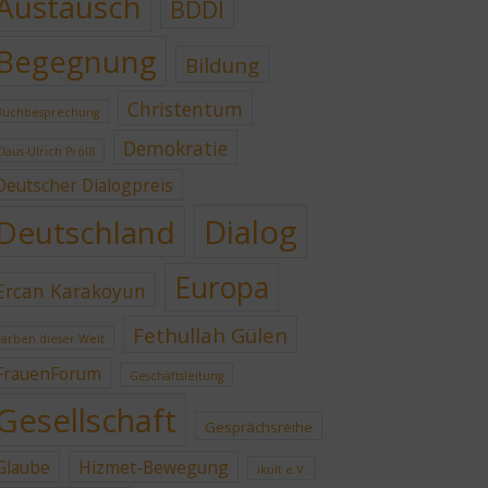
Austausch
BDDI
Begegnung
Bildung
Christentum
Buchbesprechung
Demokratie
Claus-Ulrich Prölß
Deutscher Dialogpreis
Dialog
Deutschland
Europa
Ercan Karakoyun
Fethullah Gülen
Farben dieser Welt
FrauenForum
Geschäftsleitung
Gesellschaft
Gesprächsreihe
Glaube
Hizmet-Bewegung
ikult e.V.