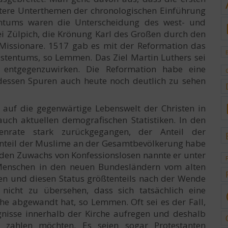
tere Unterthemen der chronologischen Einführung
tentums waren die Unterscheidung des west- und
ei Zülpich, die Krönung Karl des Großen durch den
Missionare. 1517 gab es mit der Reformation das
istentums, so Lemmen. Das Ziel Martin Luthers sei
e entgegenzuwirken. Die Reformation habe eine
 dessen Spuren auch heute noch deutlich zu sehen
auf die gegenwärtige Lebenswelt der Christen in
auch aktuellen demografischen Statistiken. In den
enrate stark zurückgegangen, der Anteil der
Anteil der Muslime an der Gesamtbevölkerung habe
r den Zuwachs von Konfessionslosen nannte er unter
Menschen in den neuen Bundesländern vom alten
en und diesen Status größtenteils nach der Wende
 nicht zu übersehen, dass sich tatsächlich eine
he abgewandt hat, so Lemmen. Oft sei es der Fall,
gnisse innerhalb der Kirche aufregen und deshalb
r zahlen möchten. Es seien sogar Protestanten