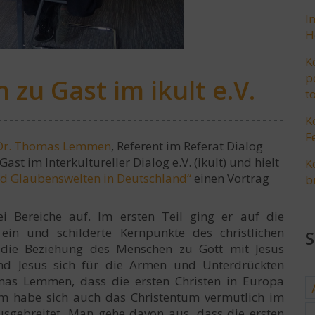
I
H
K
p
u Gast im ikult e.V.
t
K
F
Dr. Thomas Lemmen
, Referent im Referat Dialog
t im Interkultureller Dialog e.V. (ikult) und hielt
K
d Glaubenswelten in Deutschland“
einen Vortrag
b
i Bereiche auf. Im ersten Teil ging er auf die
ein und schilderte Kernpunkte des christlichen
 die Beziehung des Menschen zu Gott mit Jesus
und Jesus sich für die Armen und Unterdrückten
mas Lemmen, dass die ersten Christen in Europa
m habe sich auch das Christentum vermutlich im
sgebreitet. Man gehe davon aus, dass die ersten