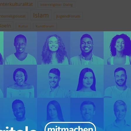
Interkulturalität
Interreligiöser Dialog
Islam
Interreligiösität
JugendForum
Koeln
Kultur
Kunstforum
Lebens- und Glaubenswelten
Medien
NRW
Nachbarschaft
Rheinlandgespräche
Sprach-und Kulturfestival
Teilhabe
Vortrag
Transkulturalität
Was ich denke was ich glaube
WissenschaftsForum
Würde
Zukunft
META