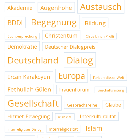
Austausch
Augenhöhe
Akademie
Begegnung
BDDI
Bildung
Christentum
Buchbesprechung
Claus-Ulrich Prölß
Demokratie
Deutscher Dialogpreis
Dialog
Deutschland
Europa
Ercan Karakoyun
Farben dieser Welt
Fethullah Gülen
FrauenForum
Geschäftsleitung
Gesellschaft
Glaube
Gesprächsreihe
Hizmet-Bewegung
Interkulturalität
ikult e.V.
Islam
Interreligiösität
Interreligiöser Dialog