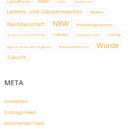
Koeln
JugendForum
Kultur
Kunstforum
Lebens- und Glaubenswelten
Medien
NRW
Nachbarschaft
Rheinlandgespräche
Teilhabe
Vortrag
Sprach-und Kulturfestival
Transkulturalität
Würde
Was ich denke was ich glaube
WissenschaftsForum
Zukunft
META
Anmelden
Eintrags-Feed
Kommentar-Feed