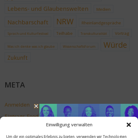
Lebens- und Glaubenswelten
Medien
NRW
Nachbarschaft
Rheinlandgespräche
Teilhabe
Vortrag
Sprach-und Kulturfestival
Transkulturalität
Würde
Was ich denke was ich glaube
WissenschaftsForum
Zukunft
META
Anmelden
Eintrags-Feed
Einwilligung verwalten
Kommentar-Feed
Um dir ein optimales Erlebnis zu bieten, verwenden wir Technologien