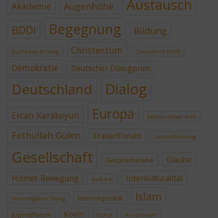
Austausch
Augenhöhe
Akademie
Begegnung
BDDI
Bildung
Christentum
Buchbesprechung
Claus-Ulrich Prölß
Demokratie
Deutscher Dialogpreis
Dialog
Deutschland
Europa
Ercan Karakoyun
Farben dieser Welt
Fethullah Gülen
FrauenForum
Geschäftsleitung
Gesellschaft
Glaube
Gesprächsreihe
Hizmet-Bewegung
Interkulturalität
ikult e.V.
Islam
Interreligiösität
Interreligiöser Dialog
Koeln
JugendForum
Kultur
Kunstforum